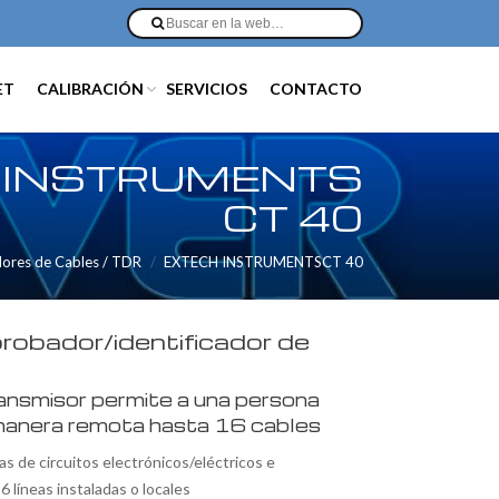
ET
CALIBRACIÓN
SERVICIOS
CONTACTO
 INSTRUMENTS
CT 40
res de Cables / TDR
EXTECH INSTRUMENTSCT 40
robador/identificador de
ansmisor permite a una persona
 manera remota hasta 16 cables
s de circuitos electrónicos/eléctricos e
6 líneas instaladas o locales