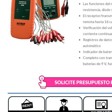
Las funciones del 
resistencia, diodo
El receptor/transm
remota hasta 16 c
Verificación del vo
corriente continua
Registros de datos
automático
Indicador de baterí
Completo con trans
baterías de 9 V, f