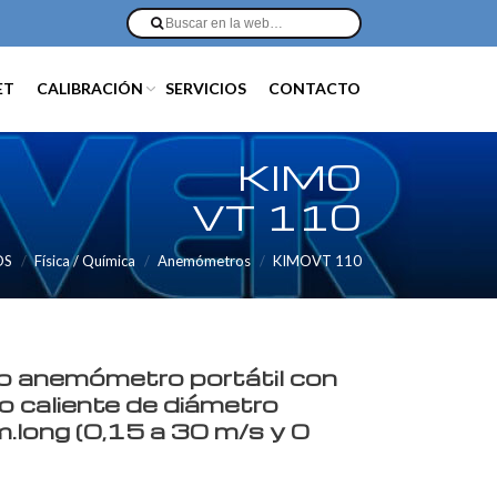
ET
CALIBRACIÓN
SERVICIOS
CONTACTO
KIMO
VT 110
OS
Física / Química
Anemómetros
KIMOVT 110
 anemómetro portátil con
lo caliente de diámetro
long (0,15 a 30 m/s y 0