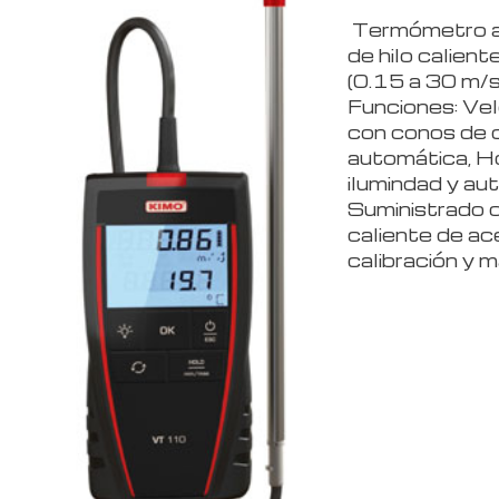
Termómetro a
de hilo calien
(0.15 a 30 m/s 
Funciones: Vel
con conos de 
automática, Ho
ilumindad y au
Suministrado 
caliente de ace
calibración y 