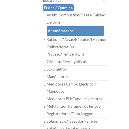
Electrónica
Física / Química
Analiz. Combustión/Gases/Calidad
Del Aire
Anemómetros
Balanzas/Masas/Básculas/Dinamómetros
Calibradores De
Proceso/Temperatura
Cámaras Termográficas
Luxómetros
Manómetros
Medidores Campo Eléctrico Y
Magnético
Medidores PH/Conductivímetros
Multifunción Parámetros Físicos
Registradores/Data Logger
Solarímetro/Trazador Paneles
Sol./Analiz. Instalaciones Sol.