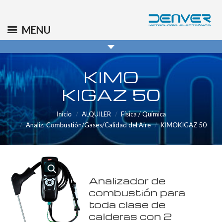
(+34) 91 569 8006
info@denver.es
MENU
KIMO
KIGAZ 50
Inicio
ALQUILER
Física / Química
Analiz. Combustión/Gases/Calidad del Aire
KIMOKIGAZ 50
Analizador de
combustión para
toda clase de
calderas con 2