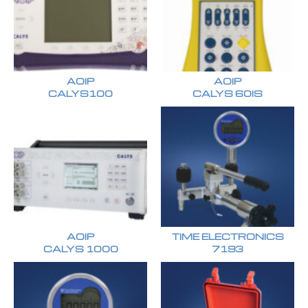
AOIP
AOIP
CALYS100
CALYS 60IS
AOIP
TIME ELECTRONICS
CALYS 1000
7193