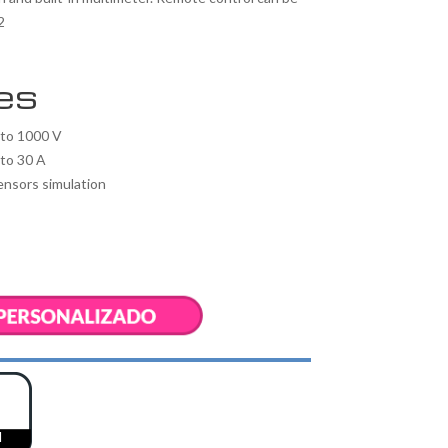
2
es
 to 1000 V
to 30 A
nsors simulation