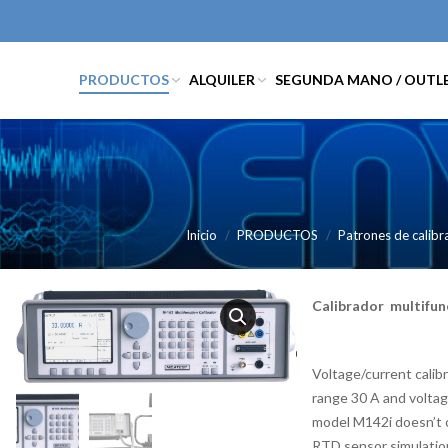
PRODUCTOS
ALQUILER
SEGUNDA MANO / OUTL
Inicio
PRODUCTOS
Patrones de calibr
Calibrador multifun
Voltage/current calib
range 30 A and voltag
model M142i doesn’t c
RTD sensor simulation