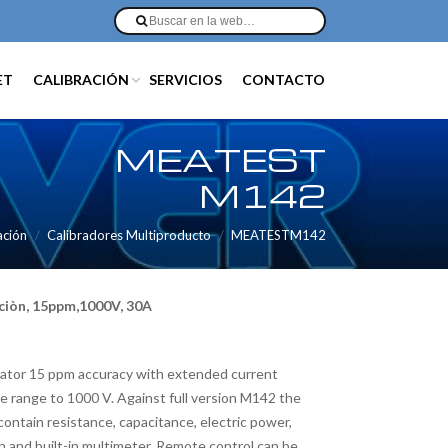
ET
CALIBRACIÓN
SERVICIOS
CONTACTO
MEATEST
M142
ación
Calibradores Multiproducto
MEATESTM142
ciòn, 15ppm,1000V, 30A
rator 15 ppm accuracy with extended current
e range to 1000 V. Against full version M142 the
ontain resistance, capacitance, electric power,
 and built-in multimeter. Remote control can be