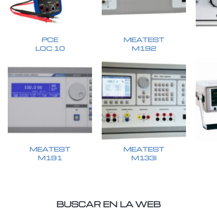
PCE
MEATEST
LOC 10
M192
MEATEST
MEATEST
M191
M133I
BUSCAR EN LA WEB