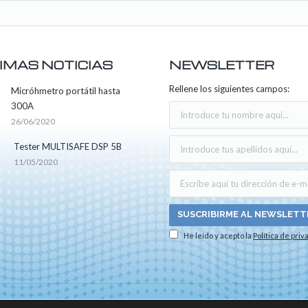
IMAS NOTICIAS
NEWSLETTER
Rellene los siguientes campos:
Micróhmetro portátil hasta
300A
26/06/2020
Tester MULTISAFE DSP 5B
11/05/2020
He leído y acepto la
Política de priv
os los derechos reservados -
Aviso legal
|
Política de privacidad
|
Política sobre el us