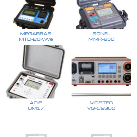
MEGABRAS
SONEL
MTD-20KWe
MMR-650
AOIP
MOSTEC
OM17
VG-CS300