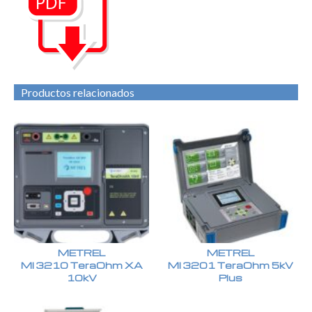
Productos relacionados
METREL
METREL
MI 3210 TeraOhm XA
MI 3201 TeraOhm 5kV
10kV
Plus