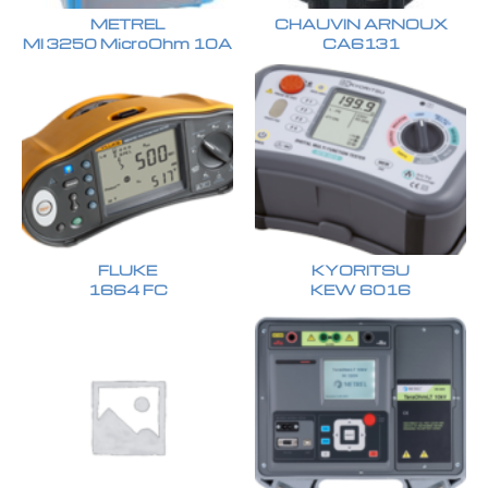
METREL
CHAUVIN ARNOUX
MI 3250 MicroOhm 10A
CA6131
FLUKE
KYORITSU
1664 FC
KEW 6016