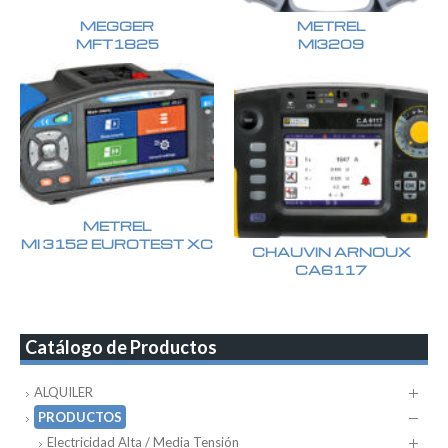
MEGGER
METREL
MFT1825
MI3209
METREL
MI 3152 EUROTEST XC
CHAUVIN ARNOUX
CA6117
Catálogo de Productos
ALQUILER
PRODUCTOS
Electricidad Alta / Media Tensión