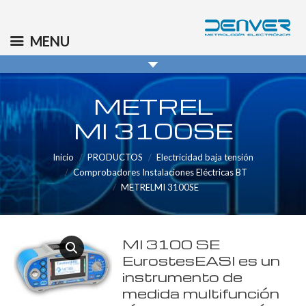
(+34) 91 569 8006
info@denver.es
MENU
METREL
MI 3100SE
Inicio
PRODUCTOS
Electricidad baja tensión
Comprobadores Instalaciones Eléctricas BT
METRELMI 3100SE
MI 3100 SE
EurostesEASI es un
instrumento de
medida multifunción