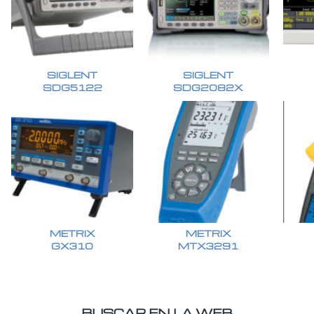
SIGLENT
SIGLENT
SDG5122
SDG2082X
METRIX
METRIX
GX310
MTX3291
BUSCAR EN LA WEB