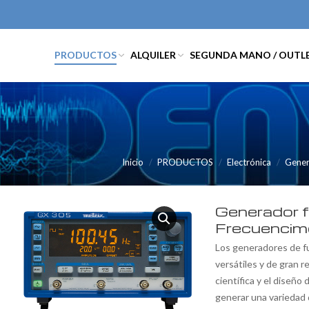
PRODUCTOS
ALQUILER
SEGUNDA MANO / OUTL
Inicio
PRODUCTOS
Electrónica
Gener
Generador 
Frecuencim
Los generadores de fu
versátiles y de gran r
científica y el diseño
generar una variedad 