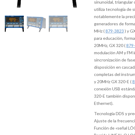
sinunoidal, triangula
utiliza tecnología de 
notablemente la precis
generadores de forma
MHz (
879-3823
) y G
para educación, formac
20MHz, GX 320 (
879
modulación AM y FM i
sincronización de fas
disposición en casca
completas del instru
y 20MHz GX 320-E (
8
conexión USB estánda
320-E también dispon
Ethernet).
Tecnología DDS y pre
Ajuste de la frecuenci
Función de «señal LÓG