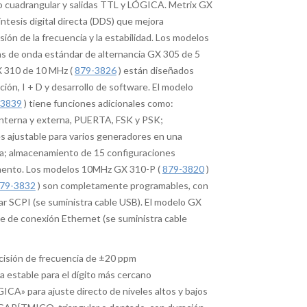
r o cuadrangular y salidas TTL y LÓGICA. Metrix GX
síntesis digital directa (DDS) que mejora
ión de la frecuencia y la estabilidad. Los modelos
s de onda estándar de alternancia GX 305 de 5
X 310 de 10 MHz (
879-3826
) están diseñados
ión, I + D y desarrollo de software. El modelo
-3839
) tiene funciones adicionales como:
nterna y externa, PUERTA, FSK y PSK;
es ajustable para varios generadores en una
da; almacenamiento de 15 configuraciones
mento. Los modelos 10MHz GX 310-P (
879-3820
)
79-3832
) son completamente programables, con
r SCPI (se suministra cable USB). El modelo GX
e de conexión Ethernet (se suministra cable
cisión de frecuencia de ±20 ppm
a estable para el dígito más cercano
ICA» para ajuste directo de niveles altos y bajos