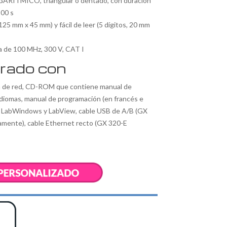
ARÍTMICO, triangular o dentado, con duración
100 s
25 mm x 45 mm) y fácil de leer (5 dígitos, 20 mm
a de 100 MHz, 300 V, CAT I
rado con
n de red, CD-ROM que contiene manual de
diomas, manual de programación (en francés e
es LabWindows y LabView, cable USB de A/B (GX
amente), cable Ethernet recto (GX 320-E