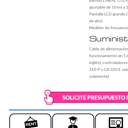
Barrido LINEAL O LOG
ajustable de 10 ms a 
Pantalla LCD grande (1
de alto)
Medidor de frecuenci
Suminist
Cable de alimentació
funcionamiento en 5 i
inglés), controlador
310-P y GX 320-E sol
solamente)