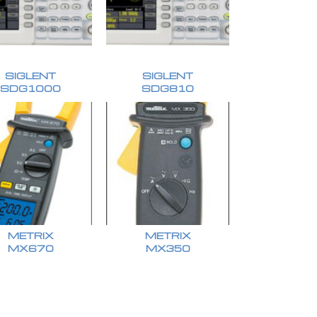
SIGLENT
SIGLENT
SDG1000
SDG810
METRIX
METRIX
MX670
MX350