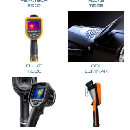
PEAKTECH
FLUKE
5610
TiS65
FLUKE
OFIL
TiS20
LUMINAR