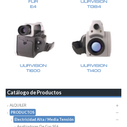
FLIR
ULIRVISION
E4
TI384
ULIRVISION
ULIRVISION
TI600
TI400
Catálogo de Productos
ALQUILER
PRODUCTOS
Electricidad Alta / Media Tensión
Analizadores De Gas SF6