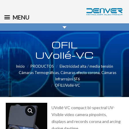
(+34) 91 569 8006
info@denver.es
MENU
OFIL
UVollé-VC
Inicio
PRODUCTOS
Electricidad alta / media tensión
Cámaras Termográficas, Cámaras efecto corona, Cámaras
Infrarrojos SF6
OFILUVollé-VC
UVollé-VC compact bi-spectral UV-
Visible video camera pinpoints,
displays and records corona and arcing
during daytime.