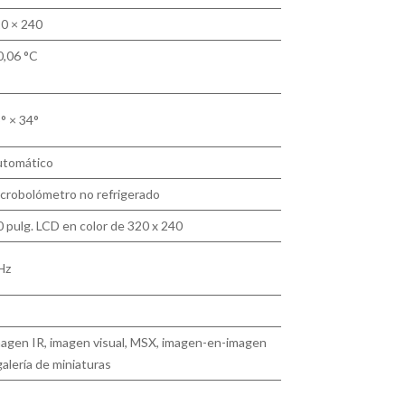
0 × 240
0,06 °C
° × 34°
tomático
crobolómetro no refrigerado
0 pulg. LCD en color de 320 x 240
Hz
agen IR, imagen visual, MSX, imagen-en-imagen
galería de miniaturas