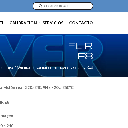
ET
CALIBRACIÓN
SERVICIOS
CONTACTO
FLIR
E8
Física / Química
Cámaras Termográficas
FLIRE8
 visión real, 320×240, 9Hz, -20 a 250ºC
IR E8
 imagen
0 × 240