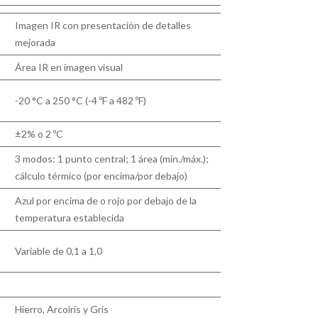
Imagen IR con presentación de detalles
mejorada
Área IR en imagen visual
-20 °C a 250 °C (-4 ºF a 482 ºF)
±2% o 2 ºC
3 modos: 1 punto central; 1 área (mín./máx.);
cálculo térmico (por encima/por debajo)
Azul por encima de o rojo por debajo de la
temperatura establecida
Variable de 0,1 a 1,0
Hierro, Arcoíris y Gris