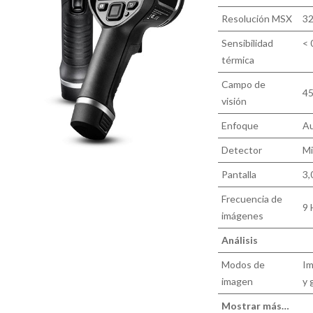
Resolución MSX
32
Sensibilidad
< 
térmica
Campo de
45
visión
Enfoque
Au
Detector
Mi
Pantalla
3,
Frecuencia de
9 
imágenes
Análisis
Modos de
Im
imagen
y 
Mostrar más…