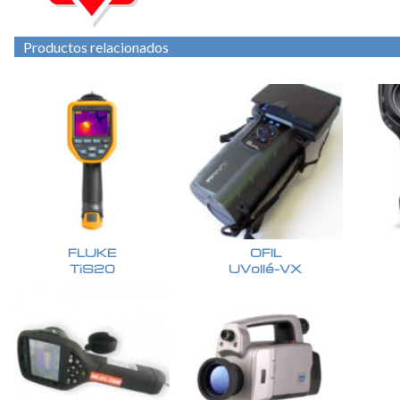
Productos relacionados
FLUKE
OFIL
TiS20
UVollé-VX