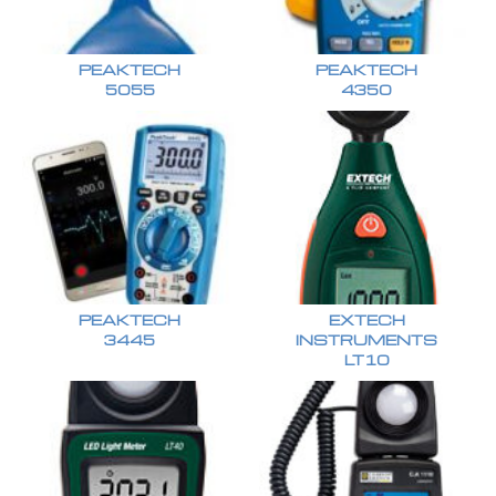
PEAKTECH
PEAKTECH
5055
4350
PEAKTECH
EXTECH
3445
INSTRUMENTS
LT10