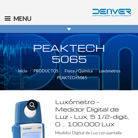
(+34) 91 569 8006
info@denver.es
MENU
PEAKTECH
5065
Inicio
PRODUCTOS
Física / Química
Luxómetros
PEAKTECH5065
Luxómetro –
Medidor Digital de
Luz – Lux, 5 1/2-digit,
0 … 100.000 Lux
Medidor Digital de Luz con pantalla