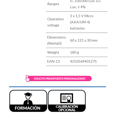
0…100.000 Lux; 0,1
Ranges
Lux; ± 4%
3 x 1,5 V Micro
Operation
(AAA/UM-4)
voltage
batteries
Dimensions
60 x 121 x 30 mm
(WxHxD)
Weight
180 g
EAN-13
4250569401275