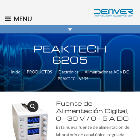
(+34) 91 569 8006
info@denver.es
MENU
PEAKTECH
6205
Inicio
PRODUCTOS
Electrónica
Alimentaciones AC y DC
PEAKTECH6205
Fuente de
Alimentación Digital,
0 – 30 V / 0 – 5 A DC
Esta nueva fuente de alimentación de
laboratorio de canal único, regulada