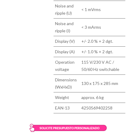
Noise and
< 1 mVrms
ripple (U)
Noise and
< 3 mArms
ripple (I)
Display (V)
+/- 2.0 % + 2 dgt.
Display (A)
+/- 1.0 % + 2 dgt.
Operation
115 V/230 V AC /
voltage
50/60 Hz switchable
Dimensions
130 x 175 x 285 mm
(WxHxD)
Weight
approx. 6 kg
EAN-13
4250569402258