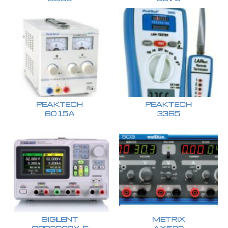
PEAKTECH
PEAKTECH
6015A
3365
SIGLENT
METRIX