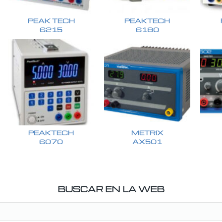
PEAK TECH
PEAKTECH
6215
6180
PEAKTECH
METRIX
6070
AX501
BUSCAR EN LA WEB