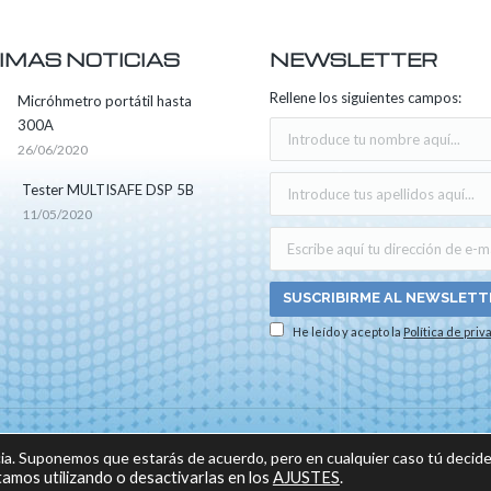
IMAS NOTICIAS
NEWSLETTER
Rellene los siguientes campos:
Micróhmetro portátil hasta
300A
26/06/2020
Tester MULTISAFE DSP 5B
11/05/2020
He leído y acepto la
Política de priv
os los derechos reservados -
Aviso legal
|
Política de privacidad
|
Política sobre el us
ia. Suponemos que estarás de acuerdo, pero en cualquier caso tú decide
do por:
amos utilizando o desactivarlas en los
AJUSTES
.