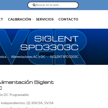
ET
CALIBRACIÓN
SERVICIOS
CONTACTO
SIGLENT
SPD3303C
ónica
Alimentaciones AC y DC
SIGLENTSPD3303C
limentación Siglent
C
ón DC Programable:
 e independientes: (2) 30V/3A, 5V/3A