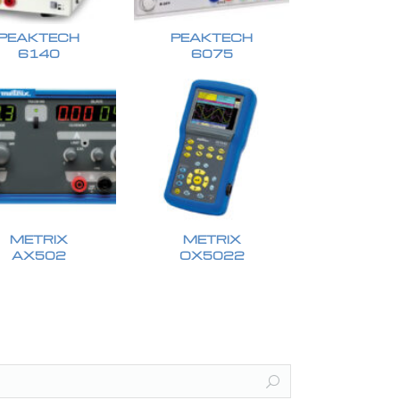
PEAKTECH
PEAKTECH
6140
6075
METRIX
METRIX
AX502
OX5022