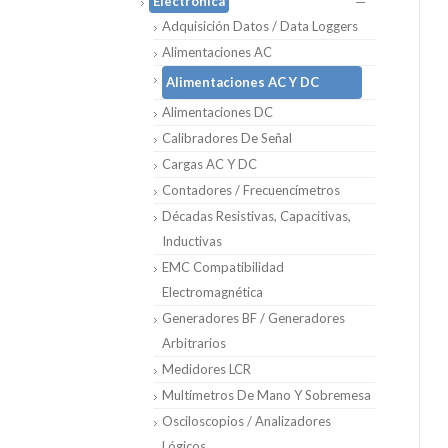
Electrónica
Adquisición Datos / Data Loggers
Alimentaciones AC
Alimentaciones AC Y DC
Alimentaciones DC
Calibradores De Señal
Cargas AC Y DC
Contadores / Frecuencímetros
Décadas Resistivas, Capacitivas,
Inductivas
EMC Compatibilidad
Electromagnética
Generadores BF / Generadores
Arbitrarios
Medidores LCR
Multímetros De Mano Y Sobremesa
Osciloscopios / Analizadores
Lógicos