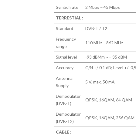
Symbol rate
2 Mbps ~ 45 Mbps
TERRESTIAL :
Standard
DVB-T / T2
Frequency
110 MHz – 862 MHz
range
Signal level
-93 dBMm ~ – 35 dBM
Accuracy
C/N +/-0,1 dB; Level +/- 0
Antenna
5 V, max. 50 mA
Supply
Demodulator
QPSK, 16QAM, 64 QAM
(DVB-T)
Demodulator
QPSK, 16QAM, 256 QAM
(DVB-T2)
CABLE :