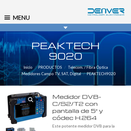
(+34) 91 569 8006
info@denver.es
MENU
PEAKTECH
9020
Inicio
PRODUCTOS
Telecom. / Fibra Óptica
Medidores Campo TV, SAT, Digital
PEAKTECH9020
Medidor DVB-
C/S2/T2 con
pantalla de 5″ y
códec H.264
Este potente medidor DVB para la