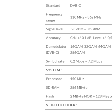
Standard
DVB-C
Frequency
110 MHz – 862 MHz
range
Signal level
-93 dBM ~ -35 dBM
Accuracy
C/N +/-0,1 dB; Level +/- 0
Demodulator
16QAM, 32QAM, 64QAM,
(DVB-C)
256QAM
Symbol rate
0.2 Mbps ~ 7.2 Mbps
SYSTEM :
Processor
450 MHz
SD-RAM
256 MByte
Flash
2 MByte NOR + 128 MBy
VIDEO DECODER :