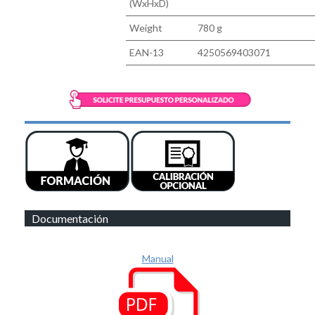
(WxHxD)
Weight
780 g
EAN-13
4250569403071
Documentación
Manual