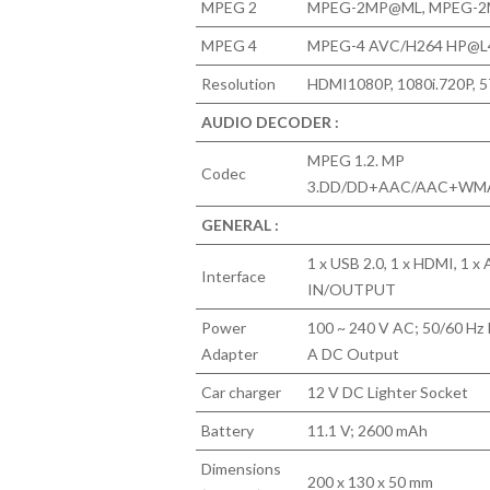
MPEG 2
MPEG-2MP@ML, MPEG-
MPEG 4
MPEG-4 AVC/H264 HP@L
Resolution
HDMI1080P, 1080i.720P, 5
AUDIO DECODER :
MPEG 1.2. MP
Codec
3.DD/DD+AAC/AAC+WM
GENERAL :
1 x USB 2.0, 1 x HDMI, 1 x 
Interface
IN/OUTPUT
Power
100 ~ 240 V AC; 50/60 Hz 
Adapter
A DC Output
Car charger
12 V DC Lighter Socket
Battery
11.1 V; 2600 mAh
Dimensions
200 x 130 x 50 mm