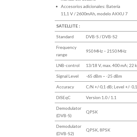
Accesorios adicionales: Batería
11,1 V / 2600mAh, modelo AKKU 7
SATELLITE :
Standard
DVB-S / DVB-S2
Frequency
950 MHz – 2150 MHz
range
LNB-control
13/18 V, max. 400 mA; 22 
Signal Level
-65 dBm ~ -25 dBm
Accuracy
C/N +/-0,1 dB; Level +/- 0
DiSEqC
Version 1.0 / 1.1
Demodulator
QPSK
(DVB-S)
Demodulator
QPSK, 8PSK
(DVB-S2)