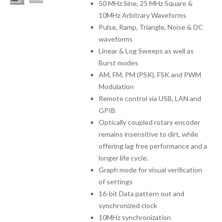
50 MHz Sine, 25 MHz Square &
10MHz Arbitrary Waveforms
Pulse, Ramp, Triangle, Noise & DC
waveforms
Linear & Log Sweeps as well as
Burst modes
AM, FM, PM (PSK), FSK and PWM
Modulation
Remote control via USB, LAN and
GPIB
Optically coupled rotary encoder
remains insensitive to dirt, while
offering lag free performance and a
longer life cycle.
Graph mode for visual verification
of settings
16-bit Data pattern out and
synchronized clock
10MHz synchronization