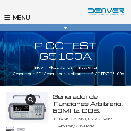
(+34) 91 569 8006
info@denver.es
MENU
PICOTEST
G5100A
Inicio
PRODUCTOS
Electrónica
Generadores BF / Generadores arbitrarios
PICOTESTG5100A
Generador de
Funciones Arbitrario,
50MHz, DDS.
14 bit, 125 MSa/s, 256K-point
Arbitrary Waveform