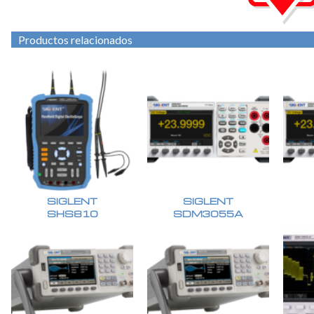
Productos relacionados
SIGLENT
SIGLENT
SHS810
SDM3055A