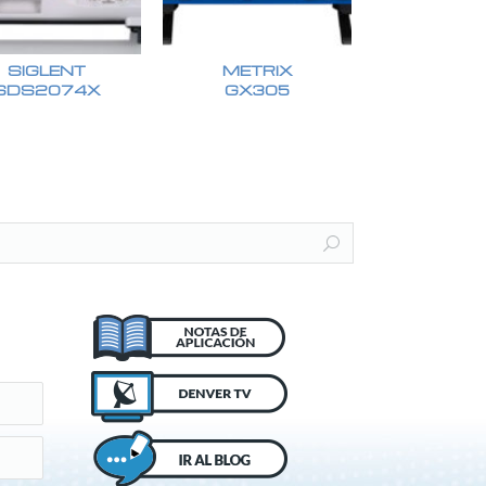
SIGLENT
METRIX
SDS2074X
GX305