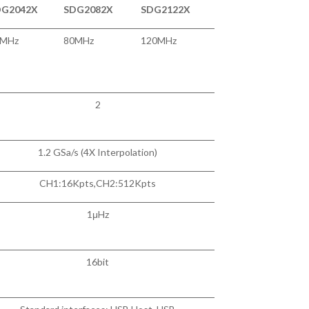
DG2042X
SDG2082X
SDG2122X
0MH
z
80MH
z
120MH
z
2
1.2 GSa/s (4X Interpolation)
CH1:16Kpt
s,CH2:512Kpts
1μH
z
16bi
t