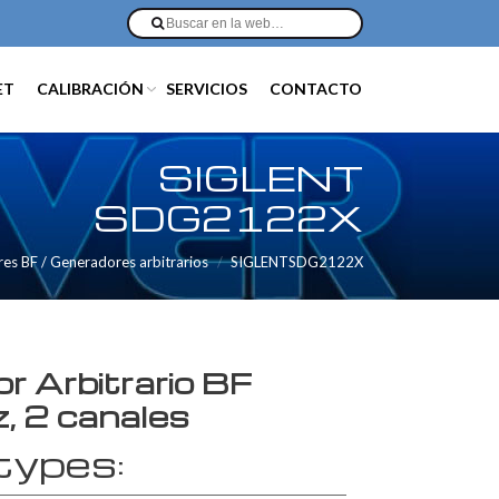
ET
CALIBRACIÓN
SERVICIOS
CONTACTO
SIGLENT
SDG2122X
es BF / Generadores arbitrarios
SIGLENTSDG2122X
r Arbitrario BF
 2 canales
types: