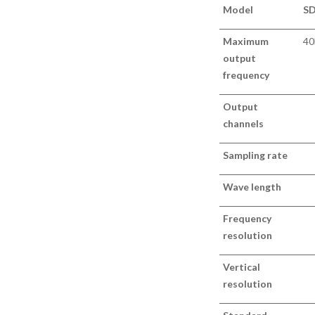
Mode
l
S
Maximu
m
4
output
frequency
Outpu
t
channels
Samplin
g rate
W
av
e length
Frequenc
y
resolution
Vertical
resolution