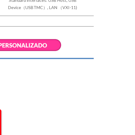
Standard interfaces: USB Host,
USB
Device（USBTMC）, LAN （VXI-11)