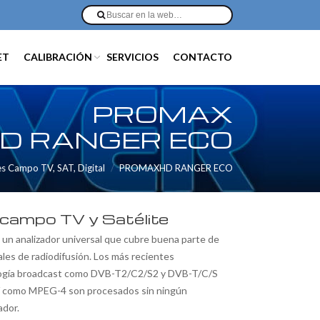
ET
CALIBRACIÓN
SERVICIOS
CONTACTO
PROMAX
D RANGER ECO
s Campo TV, SAT, Digital
PROMAXHD RANGER ECO
 campo TV y Satélite
 un analizador universal que cubre buena parte de
les de radiodifusión. Los más recientes
logía broadcast como DVB-T2/C2/S2 y DVB-T/C/S
í como MPEG-4 son procesados sin ningún
ador.