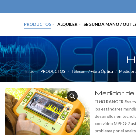
PRODUCTOS
ALQUILER
SEGUNDA MANO / OUTL
H
Inicio
PRODUCTOS
Telecom. / Fibra Óptica
Medidore
Medidor de
El
HD
RANGER
Eco
es
los estándares mundia
desarrollos en tecno
con vídeo MPEG-2 as
problema por el analiz