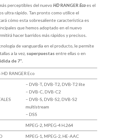
 más perceptibles del nuevo
HD
RANGER
Eco
es el
s ultra rápido. Tan pronto como utilice el
tará cómo esta sobresaliente característica es
rincipales que hemos adoptado en el nuevo
rmitirá hacer barridos más rápidos y precisos.
cnología de vanguardia en el producto, le permite
allas a la vez,
superpuestas
entre ellas o en
idida de 7”
.
 HD RANGER Eco
– DVB-T, DVB-T2, DVB-T2 lite
– DVB-C, DVB-C2
TALES
– DVB-S, DVB-S2, DVB-S2
multistream
– DSS
MPEG-2, MPEG-4 H.264
O
MPEG-1, MPEG-2, HE-AAC