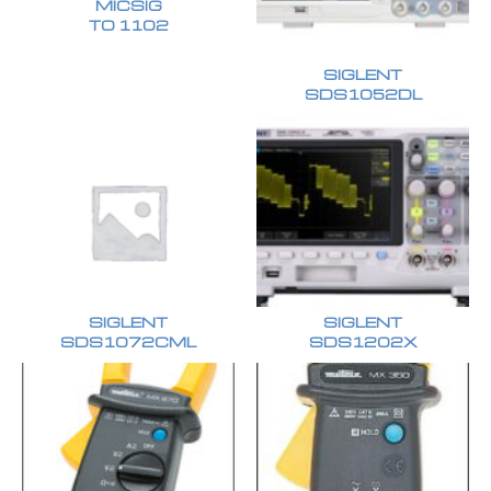
MICSIG
TO 1102
SIGLENT
SDS1052DL
SIGLENT
SIGLENT
SDS1072CML
SDS1202X