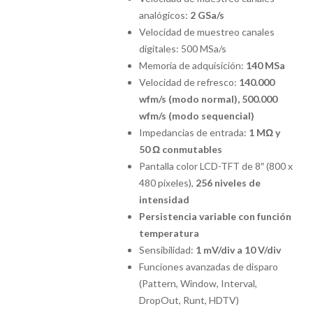
analógicos:
2 GSa/s
Velocidad de muestreo canales
digitales: 500 MSa/s
Memoria de adquisición:
140 MSa
Velocidad de refresco:
140.000
wfm/s
(modo normal), 500.000
wfm/s (modo sequencial)
Impedancias de entrada:
1 MΩ y
50 Ω conmutables
Pantalla color LCD-TFT de 8″ (800 x
480 pixeles),
256 niveles de
intensidad
Persistencia variable con función
temperatura
Sensibilidad:
1 mV/div a 10 V/div
Funciones avanzadas de disparo
(Pattern, Window, Interval,
DropOut, Runt, HDTV)