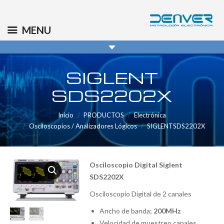
(+34) 91 569 8006
info@denver.es
MENU
SIGLENT
SDS2202X
Inicio
PRODUCTOS
Electrónica
Osciloscopios / Analizadores Lógicos
SIGLENTSDS2202X
Osciloscopio Digital Siglent
SDS2202X
Osciloscopio Digital de 2 canales
Ancho de banda;
200MHz
Velocidad de muestreo canales