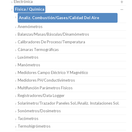
Electrónica
Física / Química
Analiz. Combustión/Gases/Calidad Del Aire
Anemómetros
Balanzas/Masas/Básculas/Dinamómetros
Calibradores De Proceso/Temperatura
Cámaras Termográficas
Luxómetros
Manómetros
Medidores Campo Eléctrico Y Magnético
Medidores PH/Conductivímetros
Multifunción Parámetros Físicos
Registradores/Data Logger
Solarímetro/Trazador Paneles Sol./Analiz. Instalaciones Sol.
Sonómetros/Dosímetros
Tacómetros
Termohigrómetros