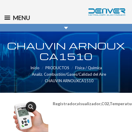
(+34) 91 569 8006
info@denver.es
MENU
CHAUVIN ARNOUX
CA1510
Inicio
PRODUCTOS
Física / Química
Analiz. Combustión/Gases/Calidad del Aire
CHAUVIN ARNOUXCA1510
Registrador,visualizador,C02,Temperat