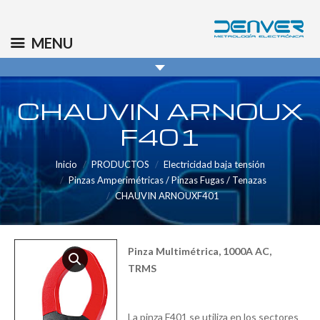
(+34) 91 569 8006
info@denver.es
MENU
CHAUVIN ARNOUX
F401
Inicio
PRODUCTOS
Electricidad baja tensión
Pinzas Amperimétricas / Pinzas Fugas / Tenazas
CHAUVIN ARNOUXF401
Pinza Multimétrica, 1000A AC,
TRMS
La pinza F401 se utiliza en los sectores