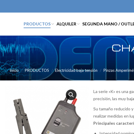
PRODUCTOS
ALQUILER
SEGUNDA MANO / OUTL
CH
Inicio
PRODUCTOS
Electricidad baja tensión
Pinzas Amperimét
La serie «K» es una g
precisión, las muy baj
Su tamaño reducido y 
realizar medidas en lu
Principales caracter
Intensidad nominal