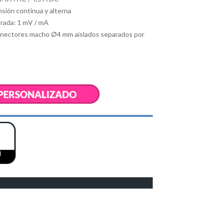
nsión continua y alterna
trada: 1 mV / mA
onectores macho Ø4 mm aislados separados por