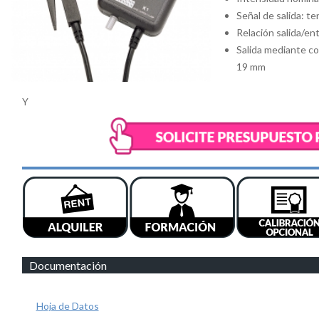
Señal de salida: te
Relación salida/en
Salida mediante c
19 mm
Y
Documentación
H
oja de Datos