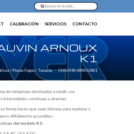
ET
CALIBRACIÓN
SERVICIOS
CONTACTO
AUVIN ARNOUX
K1
ricas / Pinzas Fugas / Tenazas
CHAUVIN ARNOUXK1
ama de minipinzas destinadas a medir, con
as intensidades continuas y alternas.
su forma hacen que sean idóneas para explorar y
gares difícilmente accesibles.
ísticas del modelo K1:
: 3 A AC / 4,5 A DC