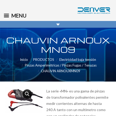
(+34) 91 569 8006
info@denver.es
MENU
CHAUVIN ARNOUX
MN09
Inicio
PRODUCTOS
Electricidad baja tensión
Pinzas Amperimétricas / Pinzas Fugas / Tenazas
CHAUVIN ARNOUXMN09
La serie «MN» es una gama de pinzas
de transformador polivalentes permite
medir corrientes alternas de hasta
240 A tanto con un multímetro como
con un analizador de potencias.