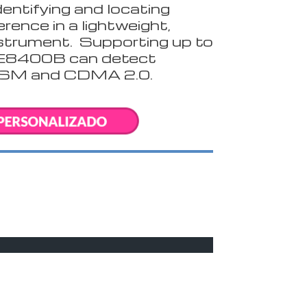
dentifying and locating
erence in a lightweight,
strument. Supporting up to
 E8400B can detect
 GSM and CDMA 2.0.