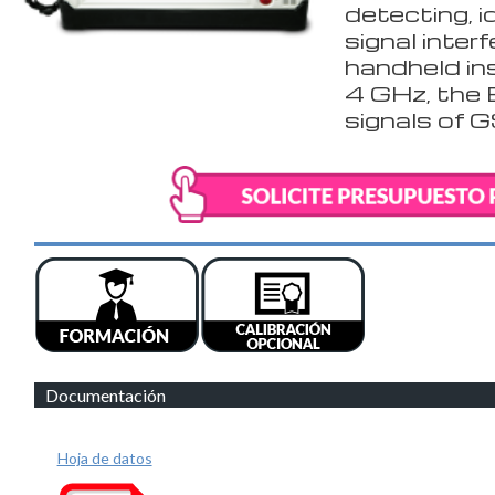
detecting, i
signal interf
handheld in
4 GHz, the
signals of
Documentación
Hoja de datos