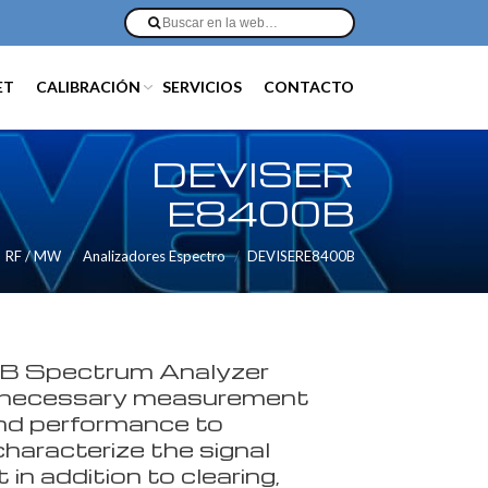
ET
CALIBRACIÓN
SERVICIOS
CONTACTO
DEVISER
E8400B
RF / MW
Analizadores Espectro
DEVISERE8400B
B Spectrum Analyzer
l necessary measurement
nd performance to
haracterize the signal
in addition to clearing,