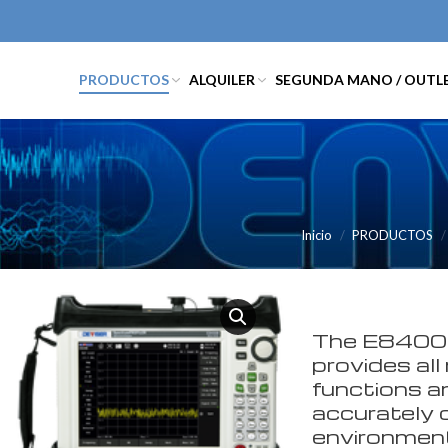
PRODUCTOS
ALQUILER
SEGUNDA MANO / OUTL
Inicio
PRODUCTOS
The E8400
provides al
functions a
accurately c
environment 