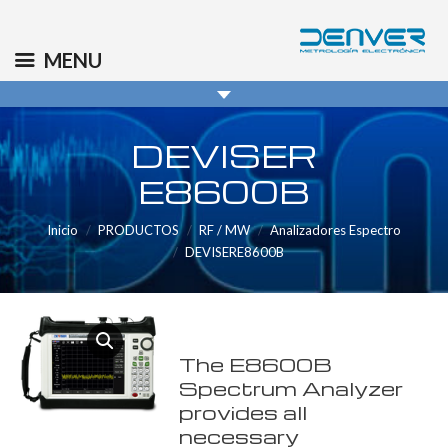
(+34) 91 569 8006
info@denver.es
MENU
DEVISER
E8600B
Inicio
PRODUCTOS
RF / MW
Analizadores Espectro
DEVISERE8600B
The E8600B
Spectrum Analyzer
provides all
necessary