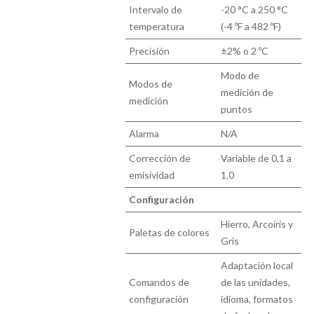
Intervalo de
-20 °C a 250 °C
temperatura
(-4 ºF a 482 ºF)
Precisión
±2% o 2 ºC
Modo de
Modos de
medición de
medición
puntos
Alarma
N/A
Corrección de
Variable de 0,1 a
emisividad
1,0
Configuración
Hierro, Arcoíris y
Paletas de colores
Gris
Adaptación local
Comandos de
de las unidades,
configuración
idioma, formatos