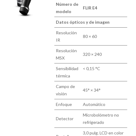
Número de
FLIR E4
modelo
Datos ópticos y de imagen
Resolución
80 × 60
IR
Resolución
320 × 240
MSX
Sensibilidad
< 0,15 °C
térmica
Campo de
45° × 34°
visión
Enfoque
Automático
Microbolómetro no
Detector
refrigerado
3,0 pulg. LCD en color