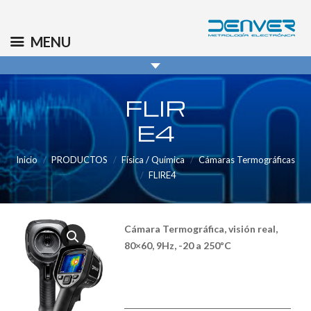
(+34) 91 569 8006
info@denver.es
MENU
FLIR
E4
Inicio
PRODUCTOS
Física / Química
Cámaras Termográficas
FLIRE4
Cámara Termográfica, visión real,
80×60, 9Hz, -20 a 250ºC