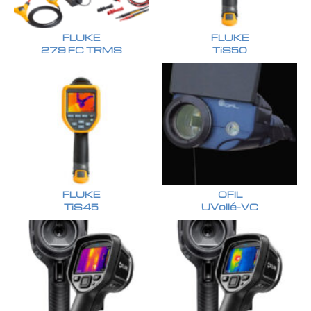
FLUKE
FLUKE
279 FC TRMS
TiS50
FLUKE
OFIL
TiS45
UVollé-VC