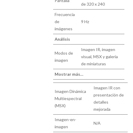
Pantalla
de 320 x 240
Frecuencia
de
9 Hz
imágenes
Análisis
Imagen IR, imagen
Modos de
visual, MSX y galería
imagen
de miniaturas
Mostrar más…
Imagen IR con
Imagen Dinámica
presentación de
Multiespectral
detalles
(MSX)
mejorada
Imagen-en-
N/A
imagen