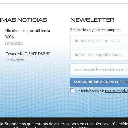
IMAS NOTICIAS
NEWSLETTER
Rellene los siguientes campos:
Micróhmetro portátil hasta
300A
26/06/2020
Tester MULTISAFE DSP 5B
11/05/2020
He leído y acepto la
Política de priv
os los derechos reservados -
Aviso legal
|
Política de privacidad
|
Política sobre el us
ia. Suponemos que estarás de acuerdo, pero en cualquier caso tú decide
do por: