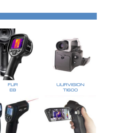
FLIR
ULIRVISION
E8
TI600