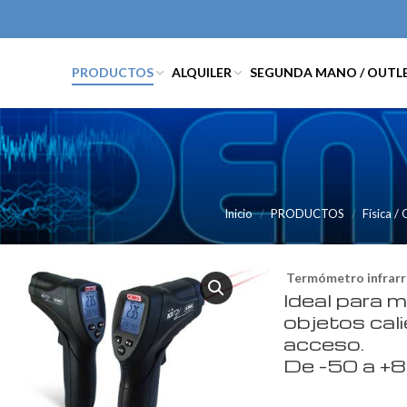
PRODUCTOS
ALQUILER
SEGUNDA MANO / OUTL
Inicio
PRODUCTOS
Física /
Termómetro infrarro
Ideal para 
objetos cali
acceso.
De -50 a +