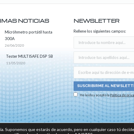
IMAS NOTICIAS
NEWSLETTER
Rellene los siguientes campos:
Micróhmetro portátil hasta
300A
26/06/2020
Tester MULTISAFE DSP 5B
11/05/2020
He leído y acepto la
Política de priv
os los derechos reservados -
Aviso legal
|
Política de privacidad
|
Política sobre el us
ia. Suponemos que estarás de acuerdo, pero en cualquier caso tú decide
do por: