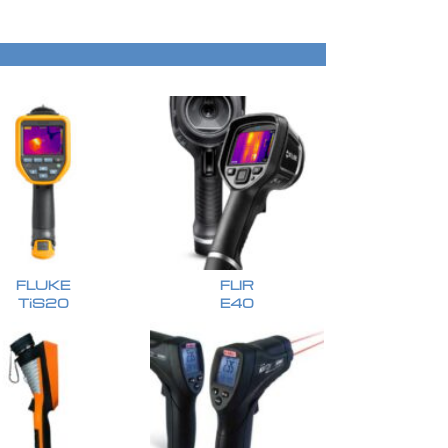
FLUKE
FLIR
TiS20
E40