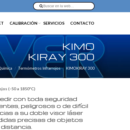
ET
CALIBRACIÓN
SERVICIOS
CONTACTO
KIMO
KIRAY 300
 Química
Termómetros Infrarrojos
KIMOKIRAY 300
ojos (-50 a 1850ºC)
medir con toda seguridad
entes, peligrosos o de difícil
ias a su doble visor láser
idas precisas de objetos
distancia.