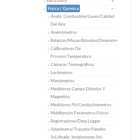
Electrónica
Física / Química
Analiz. Combustión/Gases/Calidad
Del Aire
Anemómetros
Balanzas/Masas/Básculas/Dinamómetros
Calibradores De
Proceso/Temperatura
Cámaras Termográficas
Luxómetros
Manómetros
Medidores Campo Eléctrico Y
Magnético
Medidores PH/Conductivímetros
Multifunción Parámetros Físicos
Registradores/Data Logger
Solarímetro/Trazador Paneles
Sol./Analiz. Instalaciones Sol.