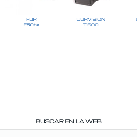
FLIR
ULIRVISION
E50bx
TI600
BUSCAR EN LA WEB