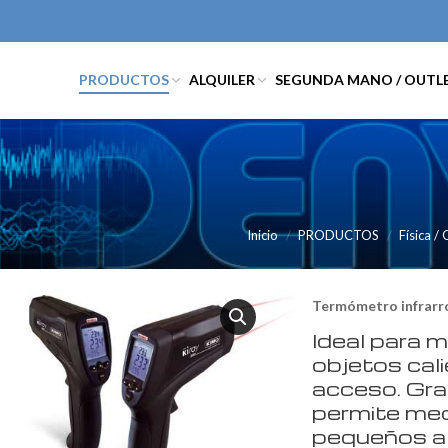
PRODUCTOS
ALQUILER
SEGUNDA MANO / OUTL
Inicio
PRODUCTOS
Física /
Term
ómetro infrarr
Ideal para 
objetos cali
acceso. Grac
permite med
pequeños a 