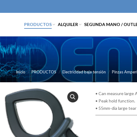
PRODUCTOS
ALQUILER
SEGUNDA MANO / OUTL
Inicio
PRODUCTOS
Electricidad baja tensión
Pinzas Amperi
• Can measure large 
• Peak hold function.
• 55mm-dia large tear