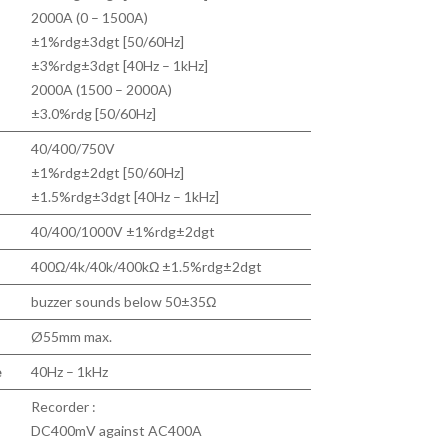
2000A (0 – 1500A)
±1%rdg±3dgt [50/60Hz]
±3%rdg±3dgt [40Hz – 1kHz]
2000A (1500 – 2000A)
±3.0%rdg [50/60Hz]
40/400/750V
±1%rdg±2dgt [50/60Hz]
±1.5%rdg±3dgt [40Hz – 1kHz]
40/400/1000V ±1%rdg±2dgt
400Ω/4k/40k/400kΩ ±1.5%rdg±2dgt
buzzer sounds below 50±35Ω
Ø55mm max.
e
40Hz – 1kHz
Recorder :
DC400mV against AC400A