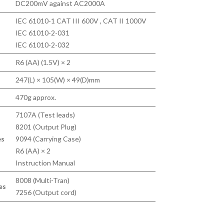
DC200mV against AC2000A
IEC 61010-1 CAT III 600V , CAT II 1000V
IEC 61010-2-031
IEC 61010-2-032
R6 (AA) (1.5V) × 2
247(L) × 105(W) × 49(D)mm
470g approx.
7107A (Test leads)
8201 (Output Plug)
es
9094 (Carrying Case)
R6 (AA) × 2
Instruction Manual
8008 (Multi-Tran)
es
7256 (Output cord)