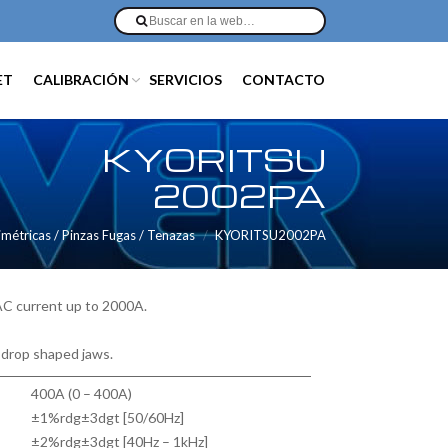
ET
CALIBRACIÓN
SERVICIOS
CONTACTO
KYORITSU
2002PA
métricas / Pinzas Fugas / Tenazas
KYORITSU2002PA
AC current up to 2000A.
 drop shaped jaws.
400A (0 – 400A)
±1%rdg±3dgt [50/60Hz]
±2%rdg±3dgt [40Hz – 1kHz]