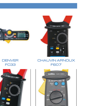
DENVER
CHAUVIN ARNOUX
FC33
F607