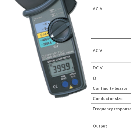
AC A
AC V
DC V
Ω
Continuity buzzer
Conductor size
Frequency respons
Output