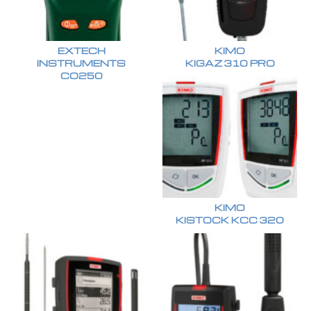
EXTECH
KIMO
INSTRUMENTS
KIGAZ 310 PRO
CO250
KIMO
KISTOCK KCC 320