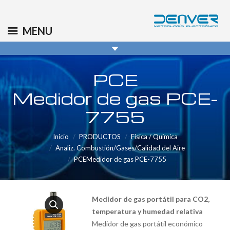
(+34) 91 569 8006
info@denver.es
MENU
PCE
Medidor de gas PCE-
7755
Inicio
PRODUCTOS
Física / Química
Analiz. Combustión/Gases/Calidad del Aire
PCEMedidor de gas PCE-7755
Medidor de gas portátil para CO2,
temperatura y humedad relativa
Medidor de gas portátil económico