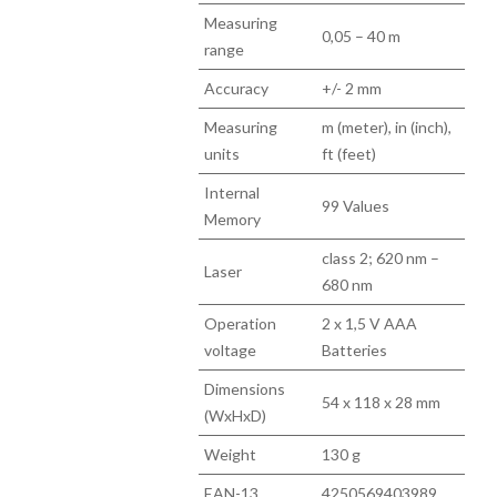
Measuring
0,05 – 40 m
range
Accuracy
+/- 2 mm
Measuring
m (meter), in (inch),
units
ft (feet)
Internal
99 Values
Memory
class 2; 620 nm –
Laser
680 nm
Operation
2 x 1,5 V AAA
voltage
Batteries
Dimensions
54 x 118 x 28 mm
(WxHxD)
Weight
130 g
EAN-13
4250569403989