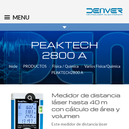
(+34) 91 569 8006
info@denver.es
MENU
PEAKTECH
2800 A
Inicio
PRODUCTOS
Física / Química
Varios Física/Química
PEAKTECH2800 A
Medidor de distancia
láser hasta 40 m
con cálculo de área y
volumen
Este medidor de distancia láser