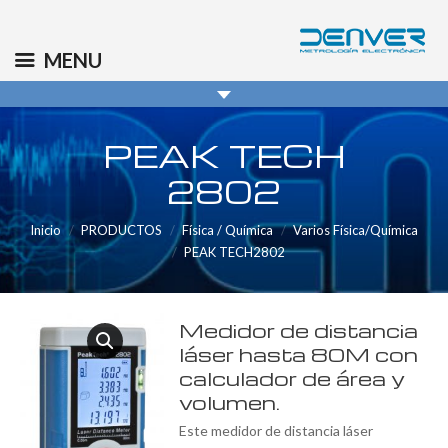
(+34) 91 569 8006
info@denver.es
MENU
PEAK TECH
2802
Inicio
PRODUCTOS
Física / Química
Varios Física/Química
PEAK TECH2802
Medidor de distancia
láser hasta 80M con
calculador de área y
volumen.
Este medidor de distancia láser