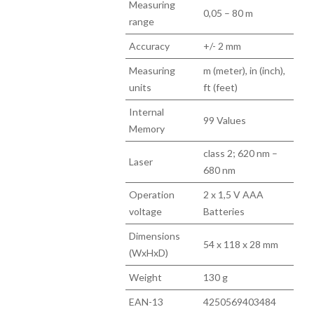
Measuring
0,05 – 80 m
range
Accuracy
+/- 2 mm
Measuring
m (meter), in (inch),
units
ft (feet)
Internal
99 Values
Memory
class 2; 620 nm –
Laser
680 nm
Operation
2 x 1,5 V AAA
voltage
Batteries
Dimensions
54 x 118 x 28 mm
(WxHxD)
Weight
130 g
EAN-13
4250569403484