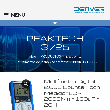
(+34) 91 569 8006
info@denver.es
MENU
PEAKTECH
3725
Inicio
PRODUCTOS
Electrónica
Multímetros de Mano y Sobremesa
PEAKTECH3725
Multímetro Digital ~
2.000 Counts ~ con
Medidor LCR ~
2000MΩ ~ 100µF ~
20H