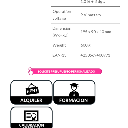
1,0 % + 3 dgt.
Operation
9 V-battery
voltage
Dimension
195 x 90 x 40 mm
(WxHxD)
Weight
600 g
EAN-13
4250569400971