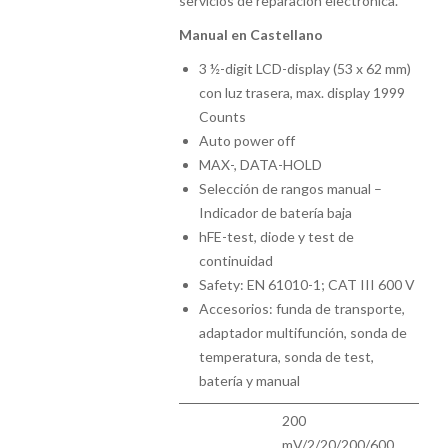
servicios de reparación electrónica.
Manual en Castellano
3 ½-digit LCD-display (53 x 62 mm)
con luz trasera, max. display 1999
Counts
Auto power off
MAX-, DATA-HOLD
Selección de rangos manual –
Indicador de batería baja
hFE-test, diode y test de
continuidad
Safety: EN 61010-1; CAT III 600 V
Accesorios: funda de transporte,
adaptador multifunción, sonda de
temperatura, sonda de test,
batería y manual
200
mV/2/20/200/600