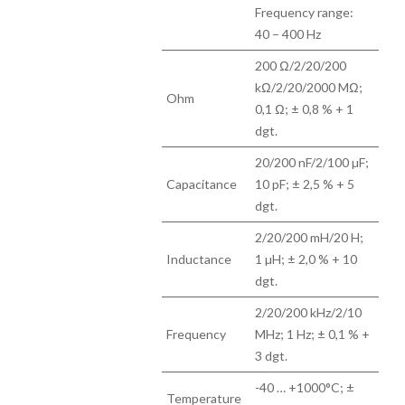
Frequency range:
40 – 400 Hz
200 Ω/2/20/200
kΩ/2/20/2000 MΩ;
Ohm
0,1 Ω; ± 0,8 % + 1
dgt.
20/200 nF/2/100 µF;
Capacitance
10 pF; ± 2,5 % + 5
dgt.
2/20/200 mH/20 H;
Inductance
1 µH; ± 2,0 % + 10
dgt.
2/20/200 kHz/2/10
Frequency
MHz; 1 Hz; ± 0,1 % +
3 dgt.
-40 … +1000°C; ±
Temperature