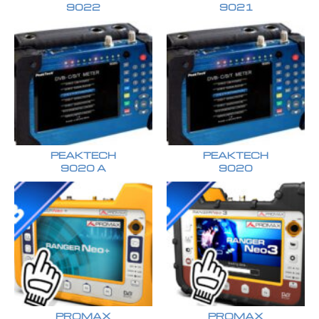
9022
9021
PEAKTECH
PEAKTECH
9020 A
9020
PROMAX
PROMAX