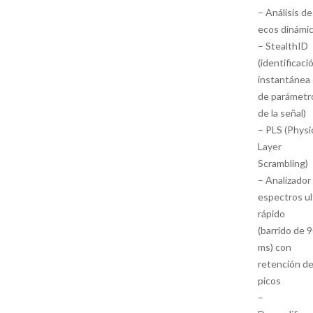
– Análisis de
ecos dinámi
– StealthID
(identificaci
instantánea
de parámetr
de la señal)
– PLS (Physi
Layer
Scrambling)
– Analizador
espectros ul
rápido
(barrido de 
ms) con
retención d
picos
–