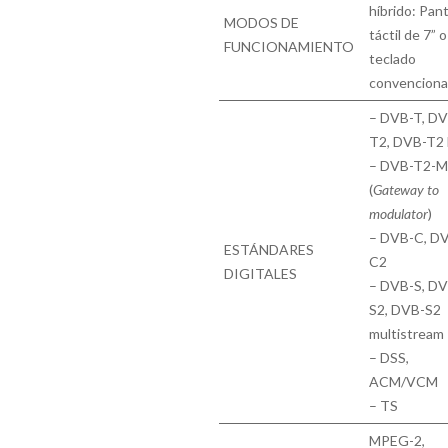
híbrido: Pant
MODOS DE
táctil de 7” o
FUNCIONAMIENTO
teclado
convenciona
– DVB-T, DV
T2, DVB-T2 l
– DVB-T2-M
(
Gateway to
modulator
)
– DVB-C, D
ESTÁNDARES
C2
DIGITALES
– DVB-S, DV
S2, DVB-S2
multistream
– DSS,
ACM/VCM
– TS
MPEG-2,