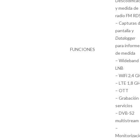
Descodifica
y medida de
radio FM RD
– Capturas 
pantalla y
Datalogger
para informe
FUNCIONES
de medida
– Wideband
LNB
– WiFi 2,4 G
– LTE 1,8 G
– OTT
– Grabación
servicios
– DVB-S2
multistream
–
Monitorizaci