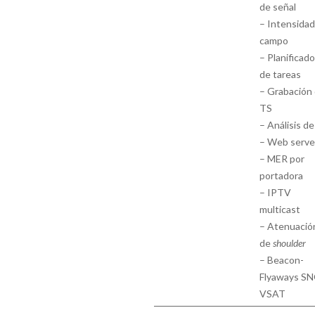
de señal
– Intensidad
campo
– Planificado
de tareas
– Grabación
TS
– Análisis d
– Web serve
– MER por
portadora
– IPTV
multicast
– Atenuació
de
shoulder
– Beacon-
Flyaways SN
VSAT