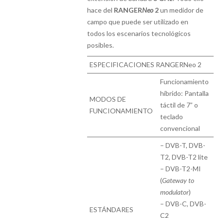
hace del
RANGER
Neo
2
un medidor de
campo que puede ser utilizado en
todos los escenarios tecnológicos
posibles.
ESPECIFICACIONES RANGERNeo 2
Funcionamiento
híbrido: Pantalla
MODOS DE
táctil de 7” o
FUNCIONAMIENTO
teclado
convencional
– DVB-T, DVB-
T2, DVB-T2 lite
– DVB-T2-MI
(
Gateway to
modulator
)
– DVB-C, DVB-
ESTÁNDARES
C2