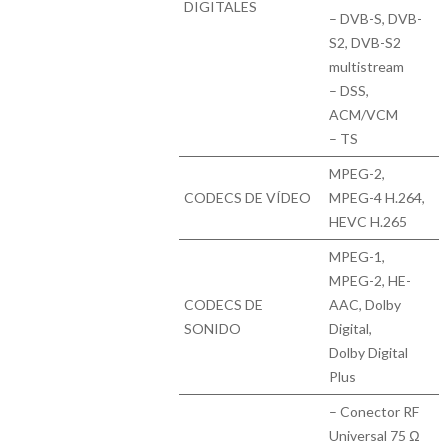
DIGITALES
– DVB-S, DVB-
S2, DVB-S2
multistream
– DSS,
ACM/VCM
– TS
MPEG-2,
CODECS DE VÍDEO
MPEG-4 H.264,
HEVC H.265
MPEG-1,
MPEG-2, HE-
CODECS DE
AAC, Dolby
SONIDO
Digital,
Dolby Digital
Plus
– Conector RF
Universal 75 Ω