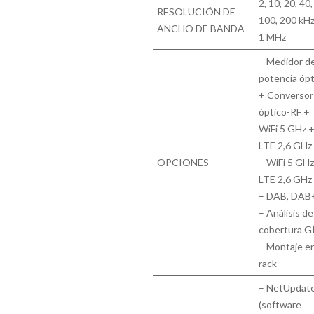
2, 10, 20, 40,
RESOLUCIÓN DE
100, 200 kH
ANCHO DE BANDA
1 MHz
– Medidor d
potencia ópt
+ Conversor
óptico-RF +
WiFi 5 GHz 
LTE 2,6 GHz
OPCIONES
– WiFi 5 GHz
LTE 2,6 GHz
– DAB, DAB
– Análisis de
cobertura G
– Montaje e
rack
– NetUpdate
(software