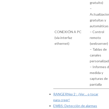
gratuito)
–
Actualizacio
gratuitas y
automáticas
CONEXIÓN A PC
– Control
(vía interfaz
remoto
ethernet)
(webserver)
– Tablas de
canales
personalizad
– Informes 
medida y
capturas de
pantalla
RANGER
Neo
2 : ¡Ver… o tocar
para creer!
EWBS: Detección de alarmas