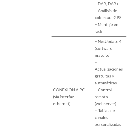
– DAB, DAB+
– Análisis de
cobertura GPS
– Montaje en
rack
– NetUpdate 4
(software
gratuito)
–
Actualizaciones
gratuitas y
automáticas
CONEXIÓN A PC
– Control
(vía interfaz
remoto
ethernet)
(webserver)
– Tablas de
canales
personalizadas