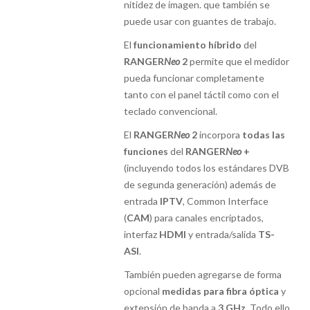
nitidez de imagen. que también se
puede usar con guantes de trabajo.
El
funcionamiento híbrido
del
RANGER
Neo
2
permite que el medidor
pueda funcionar completamente
tanto con el panel táctil como con el
teclado convencional.
El
RANGER
Neo
2
incorpora
todas las
funciones
del
RANGER
Neo
+
(incluyendo todos los estándares DVB
de segunda generación) además de
entrada
IPTV
, Common Interface
(
CAM
) para canales encriptados,
interfaz
HDMI
y entrada/salida
TS-
ASI
.
También pueden agregarse de forma
opcional
medidas para fibra óptica
y
extensión de banda a
3 GHz
. Todo ello