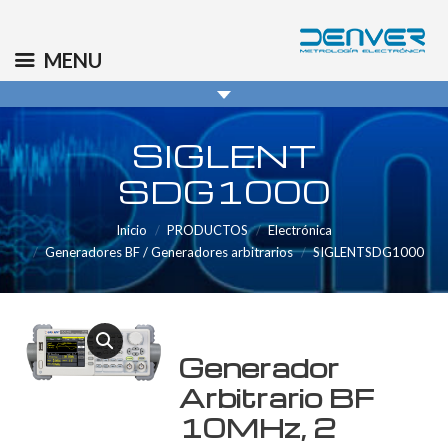
(+34) 91 569 8006
info@denver.es
MENU
SIGLENT
SDG1000
Inicio
PRODUCTOS
Electrónica
Generadores BF / Generadores arbitrarios
SIGLENTSDG1000
Generador
Arbitrario BF
10MHz, 2