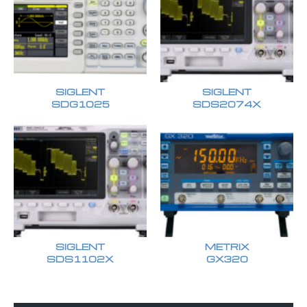
SIGLENT
SIGLENT
SDG1025
SDS2074X
SIGLENT
METRIX
SDS1102X
GX320