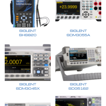
SIGLENT
SIGLENT
SHS820
SDM3055A
SIGLENT
SIGLENT
SDM3045X
SDG5162