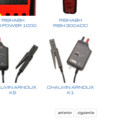
RISHABH
RISHABH
H POWER 1000
RISH 300ADC
UVIN ARNOUX
CHAUVIN ARNOUX
K2
K1
anterior
siguiente