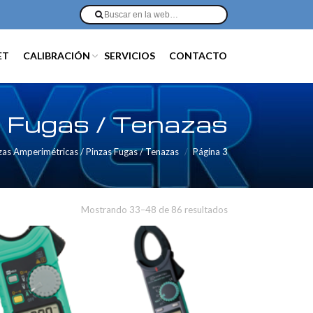
ET
CALIBRACIÓN
SERVICIOS
CONTACTO
s Fugas / Tenazas
zas Amperimétricas / Pinzas Fugas / Tenazas
Página 3
Mostrando 33–48 de 86 resultados