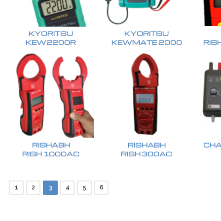
KYORITSU
KYORITSU
KEW2200R
KEWMATE 2000
RIS
RISHABH
RISHABH
CHA
RISH 1000AC
RISH 300AC
1
2
3
4
5
6