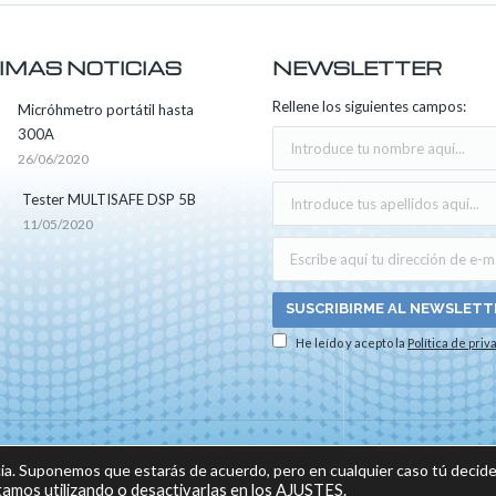
IMAS NOTICIAS
NEWSLETTER
Rellene los siguientes campos:
Micróhmetro portátil hasta
300A
26/06/2020
Tester MULTISAFE DSP 5B
11/05/2020
He leído y acepto la
Política de priv
os los derechos reservados -
Aviso legal
|
Política de privacidad
|
Política sobre el us
ia. Suponemos que estarás de acuerdo, pero en cualquier caso tú decide
do por:
amos utilizando o desactivarlas en los
AJUSTES
.