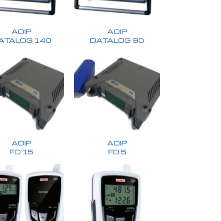
AOIP
AOIP
ATALOG 140
DATALOG 90
AOIP
AOIP
FD 15
FD 5