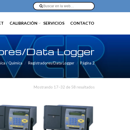
ET
CALIBRACIÓN
SERVICIOS
CONTACTO
ores/Data Logger
sica / Química
Registradores/Data Logger
Página 2
Mostrando 17–32 de 58 resultados