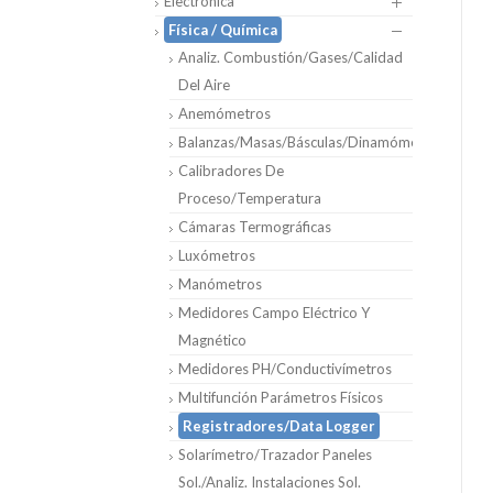
Electrónica
Física / Química
Analiz. Combustión/Gases/Calidad
Del Aire
Anemómetros
Balanzas/Masas/Básculas/Dinamómetros
Calibradores De
Proceso/Temperatura
Cámaras Termográficas
Luxómetros
Manómetros
Medidores Campo Eléctrico Y
Magnético
Medidores PH/Conductivímetros
Multifunción Parámetros Físicos
Registradores/Data Logger
Solarímetro/Trazador Paneles
Sol./Analiz. Instalaciones Sol.