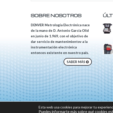
SOBRE NOSOTROS
ÚLT
DENVER Metrología Electrónica nace
de la mano de D. Antonio García Olid
en junio de 1.969, con el objetivo de
dar servicio de mantenimientov a la
instrumentación electrónica
entonces existente en nuestro país.
SABER MÁS
© 2018 DENVER, Tod
Esta web usa cookies para mejorar tu experienc
Sitio web desarrolla
Puedes informarte más sobre qué cookies est