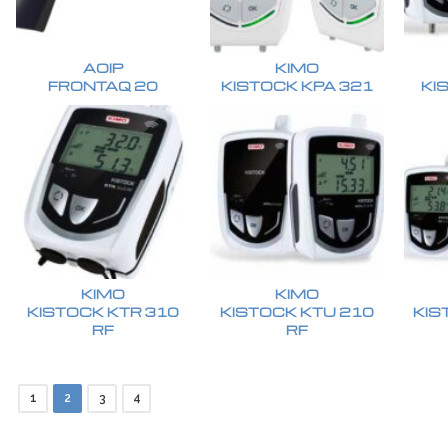
AOIP
KIMO
FRONTAQ 20
KISTOCK KPA 321
KI
KIMO
KIMO
KISTOCK KTR 310
KISTOCK KTU 210
KIS
RF
RF
1
2
3
4