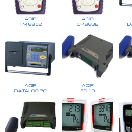
AOIP
AOIP
TM 6612
CP 6632
D
AOIP
AOIP
DATALOG 20
FD 10