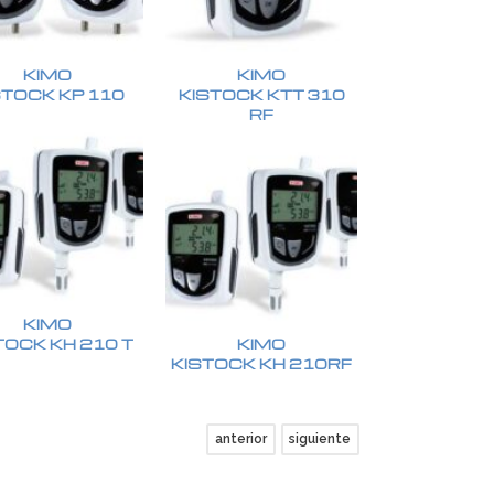
KIMO
KIMO
STOCK KP 110
KISTOCK KTT 310
RF
KIMO
TOCK KH 210 T
KIMO
KISTOCK KH 210RF
anterior
siguiente