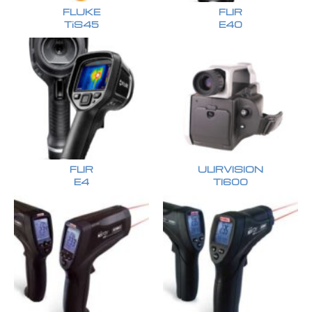
FLUKE
FLIR
TiS45
E40
FLIR
ULIRVISION
E4
TI600