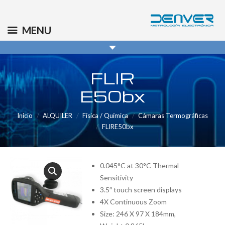
(+34) 91 569 8006
info@denver.es
MENU
FLIR
E50bx
Inicio
ALQUILER
Física / Química
Cámaras Termográficas
FLIRE50bx
0.045°C at 30°C Thermal
Sensitivity
3.5″ touch screen displays
4X Continuous Zoom
Size: 246 X 97 X 184mm,