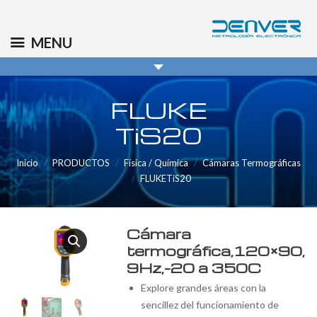
(+34) 91 569 8006
info@denver.es
MENU
FLUKE
TiS20
Inicio
PRODUCTOS
Física / Química
Cámaras Termográficas
FLUKETiS20
Cámara
termográfica,120×90,
9Hz,-20 a 350C
Explore grandes áreas con la
sencillez del funcionamiento de