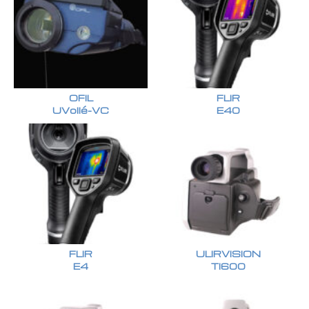
OFIL
FLIR
UVollé-VC
E40
FLIR
ULIRVISION
E4
TI600