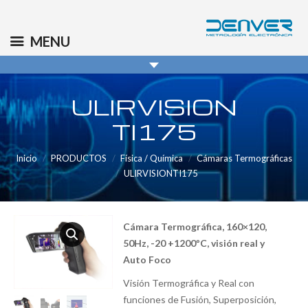
(+34) 91 569 8006
info@denver.es
MENU
ULIRVISION
TI175
Inicio
PRODUCTOS
Física / Química
Cámaras Termográficas
ULIRVISIONTI175
Cámara Termográfica, 160×120,
50Hz, -20 +1200ºC, visión real y
Auto Foco
Visión Termográfica y Real con
funciones de Fusión, Superposición,