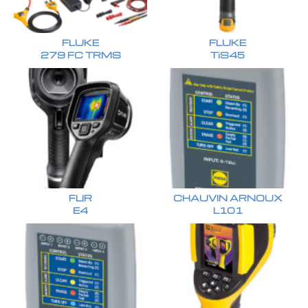
FLUKE
FLUKE
279 FC TRMS
TiS45
FLIR
CHAUVIN ARNOUX
E4
L101