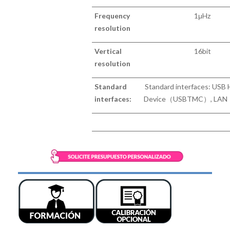
Frequenc
y
1μH
z
resolution
Vertical
16bi
t
resolution
Standard
Standard interfaces: USB 
interfaces
:
Device（USBTMC）, LAN 