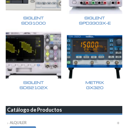
SIGLENT
SIGLENT
SDG1000
SPD3303X-E
SIGLENT
METRIX
SDS2102X
GX320
Catálogo de Productos
ALQUILER