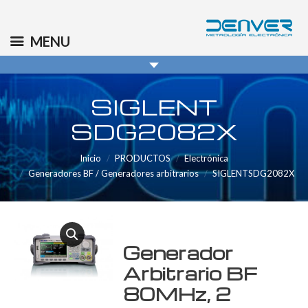
(+34) 91 569 8006
info@denver.es
MENU
SIGLENT
SDG2082X
Inicio
PRODUCTOS
Electrónica
Generadores BF / Generadores arbitrarios
SIGLENTSDG2082X
Generador
Arbitrario BF
80MHz, 2