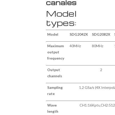
canales
Model
types:
Mode
l
SDG2042X
SDG2082X
Maximu
m
40MH
z
80MH
z
output
frequency
Outpu
t
2
channels
Samplin
g
1.2 GSa/s (4X Interpol
rate
W
av
e
CH1:16Kpt
s,CH2:51
length