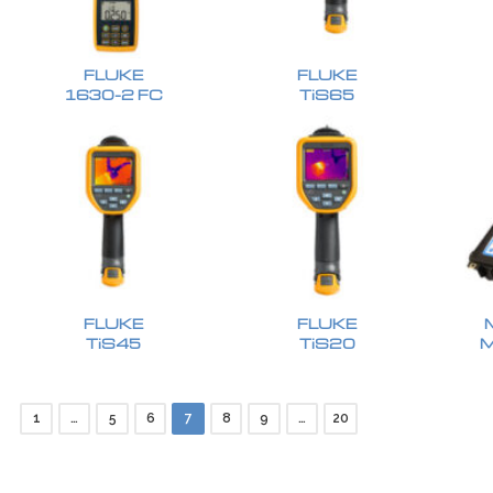
FLUKE
FLUKE
1630-2 FC
TiS65
FLUKE
FLUKE
TiS45
TiS20
1
…
5
6
7
8
9
…
20