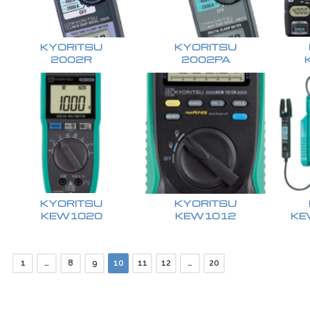
KYORITSU
KYORITSU
2002R
2002PA
KYORITSU
KYORITSU
KEW1020
KEW1012
KE
1
…
8
9
10
11
12
…
20