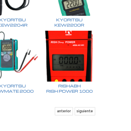
KYORITSU
KYORITSU
KEW2204R
KEW2200R
KYORITSU
RISHABH
WMATE 2000
RISH POWER 1000
anterior
siguiente