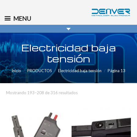
(+34) 91 569 8006
info@denver.es
MENU
Electricidad baja
tensión
Inicio
PRODUCTOS
Electricidad baja tensión
Página 13
Mostrando 193–208 de 316 resultados