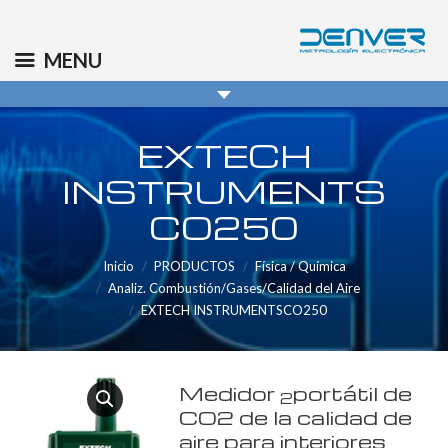
(+34) 91 569 8006
info@denver.es
MENU
EXTECH
INSTRUMENTS
CO250
Inicio
PRODUCTOS
Física / Química
Analiz. Combustión/Gases/Calidad del Aire
EXTECH INSTRUMENTSCO250
Medidor
portátil de
2
CO2 de la calidad de
aire para interiores