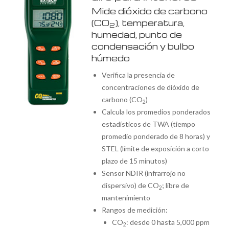
Mide dióxido de carbono
(CO
), temperatura,
2
humedad, punto de
condensación y bulbo
húmedo
Verifica la presencia de
concentraciones de dióxido de
carbono (CO
)
2
Calcula los promedios ponderados
estadísticos de TWA (tiempo
promedio ponderado de 8 horas) y
STEL (límite de exposición a corto
plazo de 15 minutos)
Sensor NDIR (infrarrojo no
dispersivo) de CO
; libre de
2
mantenimiento
Rangos de medición:
CO
: desde 0 hasta 5,000 ppm
2